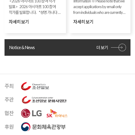
<2026 아시아프 100 참여 작가
Information ※ Please note that we
발표> 2026 아시아프 100 참여
accept applications by email only
작가를 발표합니다. *성명 가나다 순
from individuals who are currently
* 분야 내 동명이인이 있을 경우
residing overseas and DO NOT
자세히 보기
자세히 보기
휴대전화 뒷자리로 구분 * Ctrl+f로
OWN A SOUTH KOREAN MOBILE
이름 검색 가능 참여 작가 선정
NUMBER UNDER THEIR OWN
여부는 홈페이지 로그인 후
NAME. If you reside in Korea and
마이페이지를 통해 개별로도 확인이
have a phone number capable of
가능합니다. ◆ 공모 결과 개별
mobile phone verification, please
Notice & News
더 보기
확인하는 방법 1. 작품 공모 시
apply through the [Apply] section
지원했던 아이디/비밀번호로
on the website. ※ Applicants from
아시아프 홈페이지 로그인 2. 오른쪽
overseas are kindly requested to
상단 [마이페이지] → [작품 공모 결과
submit their application via the
확인] 탭에서 개별 결과 확인 가능
official ASYAAF email at
해당 페이지에서 합격 및 불합격
asyaaf@chosun.com To ensure a
주최
여부를 확인하실 수 있으니 참고
prompt response, please follow the
부탁드립니다. 합격자분들은 [선정]
format outlined : ▲ Application
버튼을 통해 작품 판매 가격을 입력
Category : Part 1 (20s) : Ages 19
주관
후 최종 출품 부탁드립니다. ◆ 1부
(born in 2007) to 29 (born in 1997)
(20s) 갈도경, 강민서, 강소희, 강수희,
Part 2 (30s) : Ages 30 (born in 1996)
협찬
권세연, 권혜정, 김강민, 김도영,
to 39 (born in 1987) ▲
김서연(1944), 김수영, 김여원,
Subcategory : e.g. Oil painting,
후원
김정빈, 김진하, 노현영, 박수형,
Sculpture, Photography, Media, etc.
박시호, 박준형, 배준경, 배하윤,
▲ Personal Details : Full Name