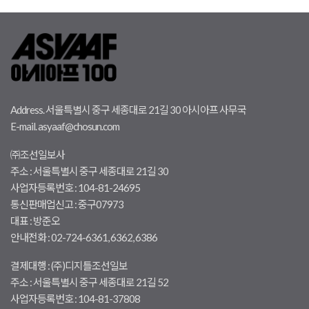
서효림, 신상은, 신제영, 안도경,
(Legal Name) / Date of Birth /
안소현, 안주연, 안현서, 양지은,
Gender / Nationality / Contact /
엄정연, 오희정, 유안나, 윤도연,
Address / Educational Background
윤정수, 이가일, 이가형, 이규영,
(including degree classification and
이운희, 이재은, 이지수, 임진성,
graduation status) ▲ Artist
장서현, 전용국, 전혜진, 지현흠,
Statement (within 1,000 characters)
최유진, 최정혁, 하유미, 한상현,
: ▲ Professional Experience (within
허유진, 홍승희, Naomichi Haraguchi
1,000 characters) : ▲ Artwork
Address. 서울특별시 중구 세종대로 21길 30 아시아프 사무국
◆ 2부 (30s) 강나율, 강리아, 강보미,
Details : title / Year of Production /
E-mail. asyaaf@chosun.com
강영탁, 김나래, 김세윤, 김수연,
Materials / Dimensions / Image of
김예원, 김재겸, 김지수(1712),
the Work (or a link in the case of
김지연(4551), 김혜진, 김희주,
video work) / Brief description of the
㈜조선일보사
남하나, 노경진, 박누리, 박서혜,
Work ※ A minimum of 3 works
주소 : 서울특별시 중구 세종대로 21길 30
박시영, 박유림, 박현순, 박혜송,
must be submitted. Applications
사업자등록번호 : 104-81-24695
손진경, 신민정, 신정빈, 심재광,
with more than 3 works will not be
통신판매업신고 : 중구07973
안재진, 양다희, 오세명, 오진아,
accepted. ※ Submitted works must
옥유진, 유하나, 윤다경, 이다혜, 이래,
consist of : One piece sized between
대표 : 방준오
이세은, 이재혁, 장아영, 장연주,
(90.9cm x 72.2cm) and (116.8cm x
안내전화 : 02-724-6361, 6362, 6386
장영훈, 전연미, 정건우, 정재곤,
91.0cm). Two pieces sized (53.0cm
정혁진, 조범진, 조현주, 지승규,
x 45.5cm) or smaller. ※ Please note
결제대행 : (주)디지틀조선일보
채민아, 최경수, 최선영, 최혜리
that the primary evaluation will be
주소 : 서울특별시 중구 세종대로 21길 52
※ 전시와 관련된 상세 안내는
based on work between (90.9cm x
합격자에 한 해 순차적으로 연락드릴
72.2cm) and (116.8cm x 91.0cm). A
사업자등록번호 : 104-81-37808
예정입니다. 참여 작가로 선정되신
116.8cm x 91.0cm piece is strongly