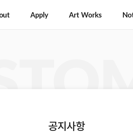
out
Apply
Art Works
Not
STO
공지사항