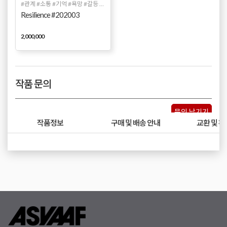
#관계 #소통 #기억 #욕망 #갈등 #상처 #유화 #추상화
Resilience #202003
2,000,000
작품 문의
문의 남기기
작품정보
구매 및 배송 안내
교환 및 환