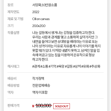
장르
서양화,10만원소품
제작연도
2022
재료 및 기법
Oil on canvas
크기
20.0x20.0
작품설명
나는 갈등에서 생겨나는 감정을 집중하고자 한다.
우리는 사람과 관계를 맺고 소통하며 살아가지만 그
내면을 들어다 보면 상대방을 배려라는 이유로 또는
나의 성격이라는 이유로 자유롭게 나의 이야기를 하지
못할 때가 있다. 이처럼 내뱉지 못하고, 삼켜진 말을 입
속에 머금고 있는 침을 이용하여 은유적으로 형상
하고자 한다.
해시태그
#관계 #소통 #기억 #욕망 #갈등 #상처 #유화 #추상화
배송비
작가정책
배송방법
전문업체배송
액자
액자 미포함
100,000
판매가격
₩