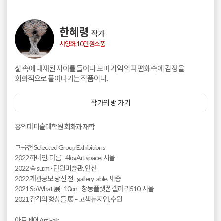
한혜령
작가
서양화,10만원소품
삶 속에 내재된 자아를 들어다 보며 기억의 파편화 속에 감정을
회화적으로 풀어나가는 작품이다.
작가의 방 가기
홍익대 미술대학원 회화과 재학
그룹전 Selected Group Exhibitions
2022 하나인, 다름 - 4logArtspace, 서울
2022 숨 su:m - 단원미술관, 안산
2022 개관공모 당선 전 - gallery_able, 세종
2021 So What 展 _10on - 창동플랫폼 갤러리510, 서울
2021 감각의 형상들 展 – 고색뉴지엄, 수원
아트페어 Art Fair